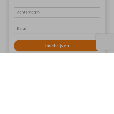
Achternaam
Email
Inschrijven
Ontvang als eerste maandelijks updates over
onderzoeken, acties, evenementen en
persoonlijke verhalen. Wil jij ook een keer per jaar
onze speciale papieren nieuwsbrief ontvangen?
Stuur dan een mail naar
info@kika.nl
en onze