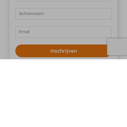
Achternaam
Email
Inschrijven
Ontvang als eerste maandelijks updates over
onderzoeken, acties, evenementen en
persoonlijke verhalen. Wil jij ook een keer per jaar
onze speciale papieren nieuwsbrief ontvangen?
Stuur dan een mail naar
info@kika.nl
en onze